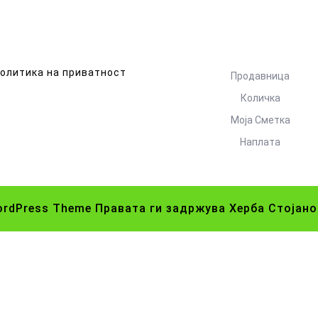
олитика на приватност
Продавница
Количка
Моја Сметка
Наплата
ordPress Theme
Правата ги задржува Херба Стојано
Scroll
Up