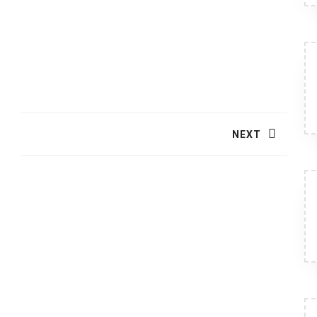
NEXT
Next
post: