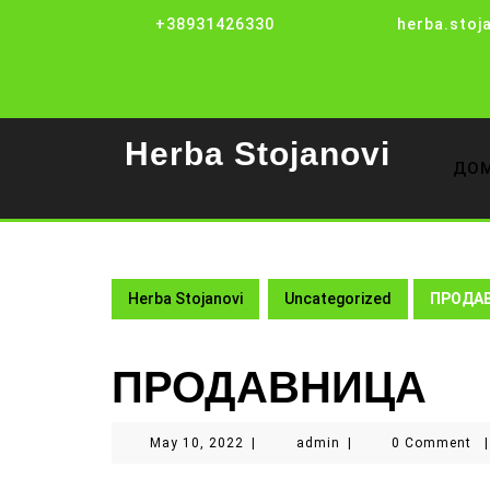
Skip
+38931426330
herba.stoj
to
content
Herba Stojanovi
ДО
Herba Stojanovi
Uncategorized
ПРОДА
ПРОДАВНИЦА
May
admin
May 10, 2022
|
admin
|
0 Comment
|
10,
2022