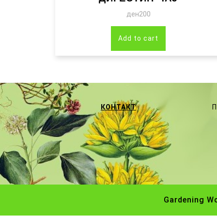
ден
200
Add to cart
КОНТАКТ
П
Gardening W