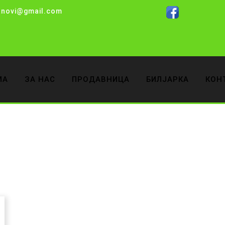
anovi@gmail.com
МА
ЗА НАС
ПРОДАВНИЦА
БИЛЈАРКА
КОН