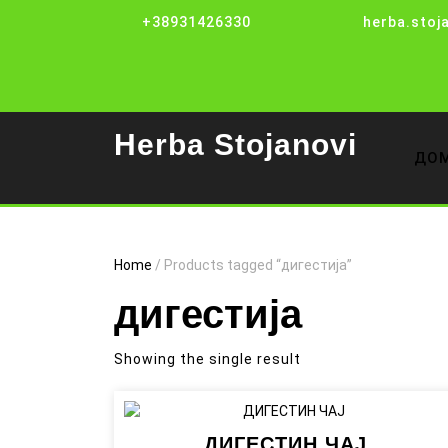
Skip
+38931426330
herba.stoj
to
content
Herba Stojanovi
ДО
Home
/ Products tagged “дигестија”
дигестија
Showing the single result
ДИГЕСТИН ЧАЈ