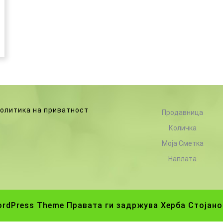
олитика на приватност
Продавница
Количка
Моја Сметка
Наплата
ordPress Theme
Правата ги задржува Херба Стојано
Scroll