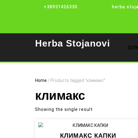
Skip
+38931426330
herba.stoj
to
content
Herba Stojanovi
ДО
Home
/ Products tagged “климакс”
климакс
Showing the single result
КЛИМАКС КАПКИ