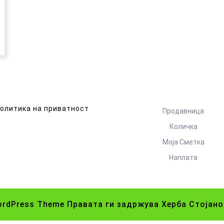
олитика на приватност
Продавница
Количка
Моја Сметка
Наплата
ordPress Theme
Правата ги задржува Херба Стојано
Scroll