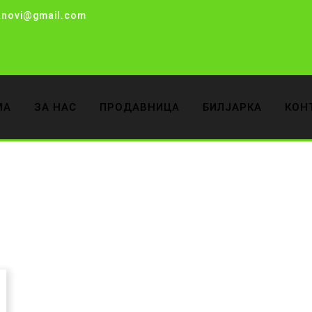
anovi@gmail.com
МА
ЗА НАС
ПРОДАВНИЦА
БИЛЈАРКА
КОН