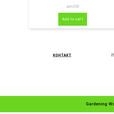
ден
250
Add to cart
КОНТАКТ
П
Gardening W