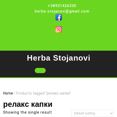
Skip
+38931426330
to
herba.stojanovi@gmail.com
content
Herba Stojanovi
Open
Button
Home
/ Products tagged “релакс капки”
релакс капки
Showing the single result