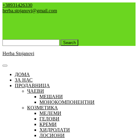
Skip
+38931426330
to
herba.stojanovi@gmail.com
content
Search
for:
Herba Stojanovi
Open
Button
ДОМА
ЗА НАС
ПРОДАВНИЦА
ЧАЕВИ
МЕШАНИ
МОНОКОМПОНЕНТНИ
КОЗМЕТИКА
МЕЛЕМИ
ГЕЛОВИ
КРЕМИ
ХИДРОЛАТИ
ЛОСИОНИ