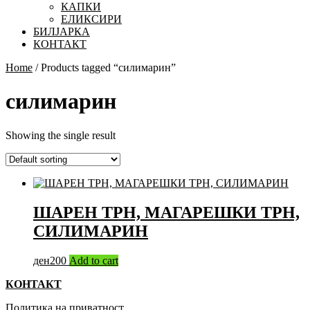
КАПКИ
ЕЛИКСИРИ
БИЛЈАРКА
КОНТАКТ
Close
Home
/ Products tagged “силимарин”
Button
силимарин
Showing the single result
ШАРЕН ТРН, МАГАРЕШКИ ТРН,
СИЛИМАРИН
ден
200
Add to cart
КОНТАКТ
Политика на приватност