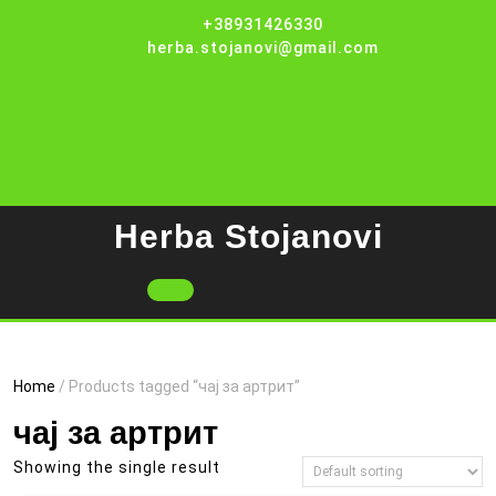
Skip
+38931426330
to
herba.stojanovi@gmail.com
content
Herba Stojanovi
Open
Button
Home
/ Products tagged “чај за артрит”
чај за артрит
Showing the single result