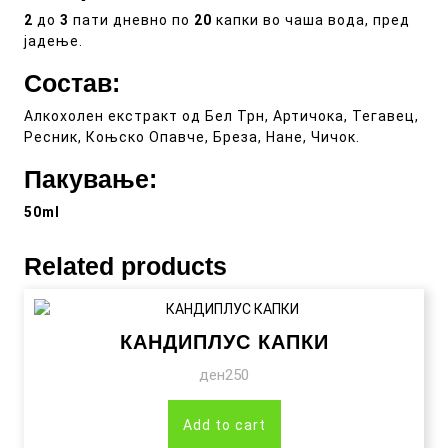
2
до
3
пати дневно по
20
капки во чаша вода, пред
јадење.
Состав
:
Алкохолен екстракт од Бел Трн, Артичока, Тегавец,
Ресник, Коњско Опавче, Бреза, Нане, Чичок.
Пакување
:
50ml
Related products
КАНДИПЛУС КАПКИ
ден
250
Add to cart