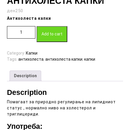
АНТИХОЛЕСТА КАПКИ
ден
250
Антихолеста капки
АНТИХОЛЕСТА КАПКИ quantity
Add to cart
Category:
Капки
Tags:
антихолеста
,
антихолеста капки
,
капки
Description
Description
Помагаат за природно регулирање на липидниот
статус , нормално ниво на холестерол и
триглицериди.
Употреба: