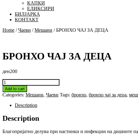
КАПКИ
ЕЛИКСИРИ
БИЛЈАРКА
КОНТАКТ
Close
Home
/
Чаеви
/
Мешани
/ БРОНХО ЧАЈ ЗА ДЕЦА
Button
БРОНХО ЧАЈ ЗА ДЕЦА
ден
200
БРОНХО
ЧАЈ
Add to cart
ЗА
Categories:
Мешани
,
Чаеви
Tags:
бронхо
,
бронхо чај за деца
,
меш
ДЕЦА
quantity
Description
Description
Благопријатно делува при настинки и инфекции на дишните пат