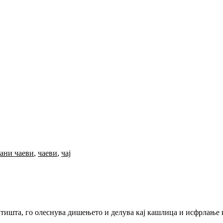
ани чаеви
,
чаеви
,
чај
ишта, го олеснува дишењето и делува кај кашлица и исфрлање н