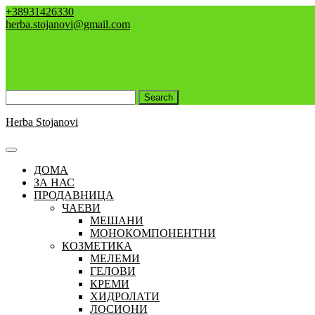
Skip
+38931426330
to
herba.stojanovi@gmail.com
content
Search
for:
Herba Stojanovi
Open
Button
ДОМА
ЗА НАС
ПРОДАВНИЦА
ЧАЕВИ
МЕШАНИ
МОНОКОМПОНЕНТНИ
КОЗМЕТИКА
МЕЛЕМИ
ГЕЛОВИ
КРЕМИ
ХИДРОЛАТИ
ЛОСИОНИ