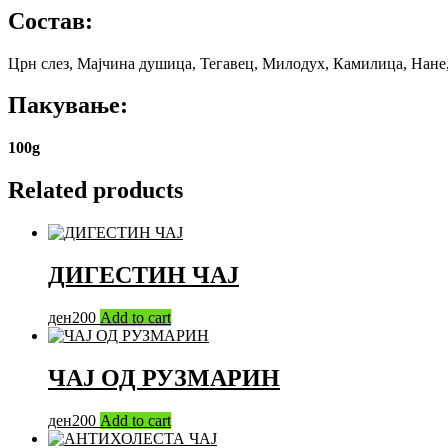
Состав:
Црн слез, Мајчина душица, Тегавец, Милодух, Камилица, Нане,
Пакување:
100g
Related products
ДИГЕСТИН ЧАЈ
ден
200
Add to cart
ЧАЈ ОД РУЗМАРИН
ден
200
Add to cart