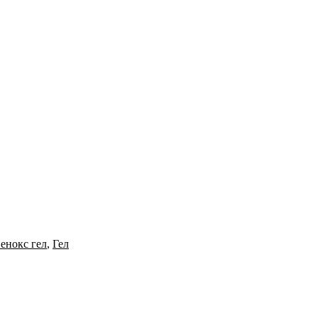
венокс гел
,
Гел