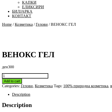
КАПКИ
ЕЛИКСИРИ
БИЛЈАРКА
КОНТАКТ
Close
Home
/
Козметика
/
Гелови
/ ВЕНОКС ГЕЛ
Button
ВЕНОКС ГЕЛ
ден
300
ВЕНОКС
ГЕЛ
Add to cart
quantity
Categories:
Гелови
,
Козметика
Tags:
100% природна козметика
,
Description
Description