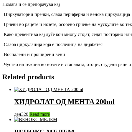
Помага и се препорачува кај
-Циркулаторни пречки, слаба периферна и венска циркулација
-Грчеви во рацете и нозете, особено грчење на мускулите во тек
-Како превентива кај луѓе кои многу стојат, седат постојано ил
-Слаба циркулација која е последица на дијабетес
-Воспалени и проширени вени
-Чуство на тежина во нозете и стапалата, отоци, студени раце и
Related products
ХИДРОЛАТ ОД МЕНТА 200ml
ден
320
Read more