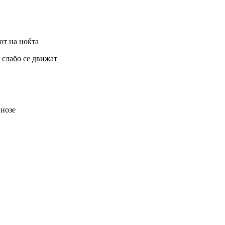
от на ноќта
и слабо се движат
 нозе