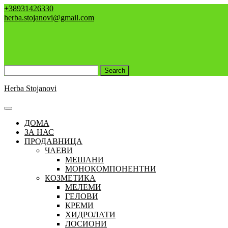
Skip
+38931426330
to
herba.stojanovi@gmail.com
content
Search
for:
Herba Stojanovi
Open
Button
ДОМА
ЗА НАС
ПРОДАВНИЦА
ЧАЕВИ
МЕШАНИ
МОНОКОМПОНЕНТНИ
КОЗМЕТИКА
МЕЛЕМИ
ГЕЛОВИ
КРЕМИ
ХИДРОЛАТИ
ЛОСИОНИ