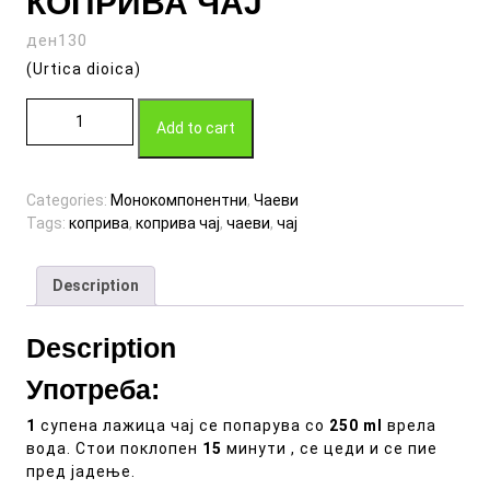
КОПРИВА ЧАЈ
ден
130
(Urtica dioica)
КОПРИВА ЧАЈ quantity
Add to cart
Categories:
Монокомпонентни
,
Чаеви
Tags:
коприва
,
коприва чај
,
чаеви
,
чај
Description
Description
Употреба:
1
супена лажица чај се попарува со
250 ml
врела
вода. Стои поклопен
15
минути , се цеди и се пие
пред јадење.