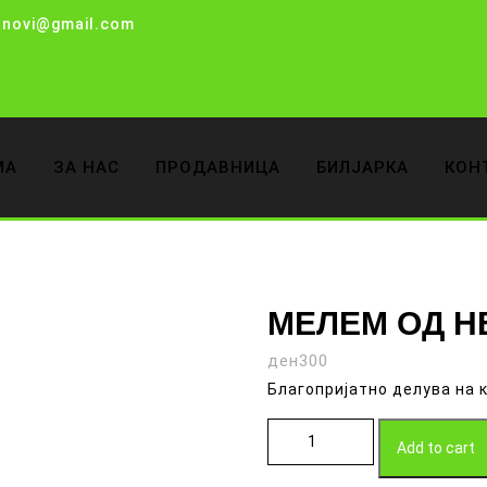
anovi@gmail.com
МА
ЗА НАС
ПРОДАВНИЦА
БИЛЈАРКА
КОН
МЕЛЕМ ОД Н
ден
300
Благопријатно делува на 
МЕЛЕМ ОД НЕВЕН quantity
Add to cart