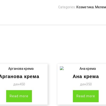
Categories:
Козметика
,
Мелем
Арганова крема
Ана крема
ден
450
ден
350
Read more
Read more