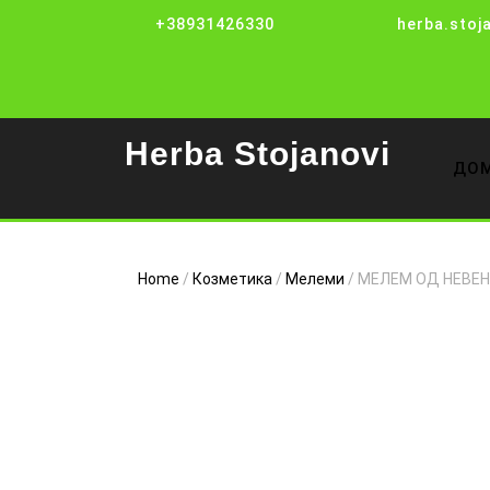
Skip
+38931426330
herba.stoj
to
content
Herba Stojanovi
ДО
Home
/
Козметика
/
Мелеми
/ МЕЛЕМ ОД НЕВЕН