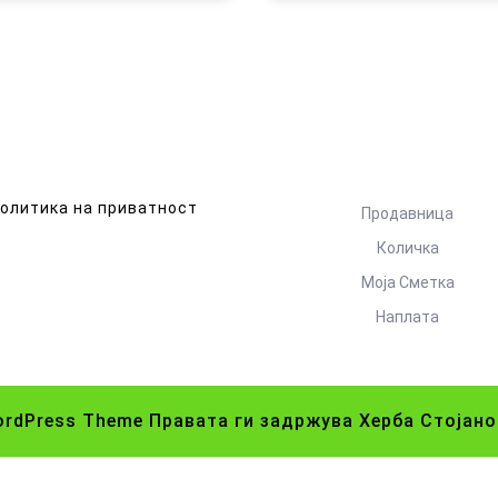
олитика на приватност
Продавница
Количка
Моја Сметка
Наплата
ordPress Theme
Правата ги задржува Херба Стојано
Scroll
Up