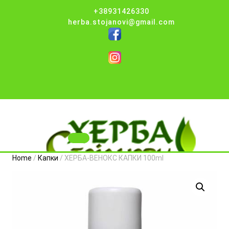
Skip
+38931426330
to
herba.stojanovi@gmail.com
content
Herba Stojanovi
Open
Home
/
Капки
/ ХЕРБА-ВЕНОКС КАПКИ 100ml
Button