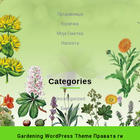
Продавница
Количка
Моја Сметка
Наплата
Categories
Uncategorized
Билјарка
Gardening WordPress Theme
Правата ги