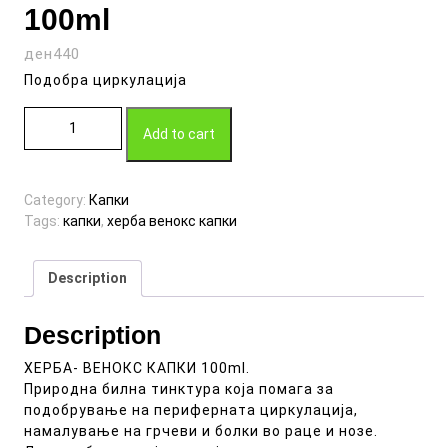
100ml
ден
440
Подобра циркулација
ХЕРБА-ВЕНОКС КАПКИ 100ml quantity
Add to cart
Category:
Капки
Tags:
капки
,
херба венокс капки
Description
Description
ХЕРБА- ВЕНОКС КАПКИ 100ml.
Природна билна тинктура која помага за
подобрување на периферната циркулација,
намалување на грчеви и болки во раце и нозе.